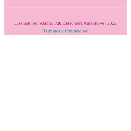
Diseñado por Alamar Publicidad para Amarulove | 2022
Terminos y Condiciones
VISITA NUESTRO BLOG
No te pierdas ninguna de nuestras nuevas publicaciones,
podrás encontrar video tutoriales y noticias sobre
Crochet.